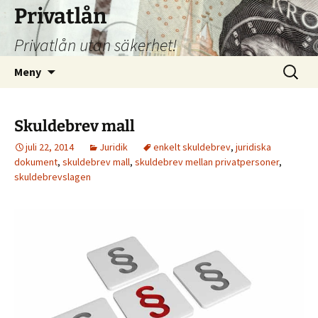
Hoppa
Privatlån
till
Privatlån utan säkerhet!
innehåll
Sök
Meny
efter:
Skuldebrev mall
juli 22, 2014
Juridik
enkelt skuldebrev
,
juridiska
dokument
,
skuldebrev mall
,
skuldebrev mellan privatpersoner
,
skuldebrevslagen