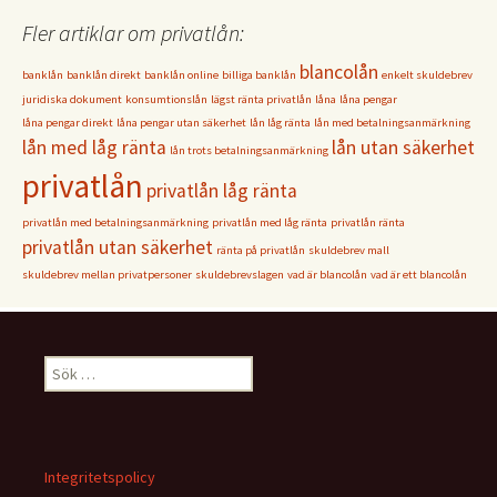
Fler artiklar om privatlån:
blancolån
banklån
banklån direkt
banklån online
billiga banklån
enkelt skuldebrev
juridiska dokument
konsumtionslån
lägst ränta privatlån
låna
låna pengar
låna pengar direkt
låna pengar utan säkerhet
lån låg ränta
lån med betalningsanmärkning
lån med låg ränta
lån utan säkerhet
lån trots betalningsanmärkning
privatlån
privatlån låg ränta
privatlån med betalningsanmärkning
privatlån med låg ränta
privatlån ränta
privatlån utan säkerhet
ränta på privatlån
skuldebrev mall
skuldebrev mellan privatpersoner
skuldebrevslagen
vad är blancolån
vad är ett blancolån
Sök
efter:
Integritetspolicy