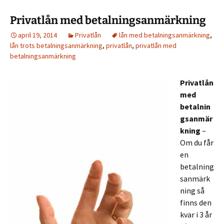
Privatlån med betalningsanmärkning
april 19, 2014
Privatlån
lån med betalningsanmärkning
,
lån trots betalningsanmärkning
,
privatlån
,
privatlån med
betalningsanmärkning
Privatlån
med
betalnin
gsanmär
kning
–
Om du får
en
betalning
sanmärk
ning så
finns den
kvar i 3 år