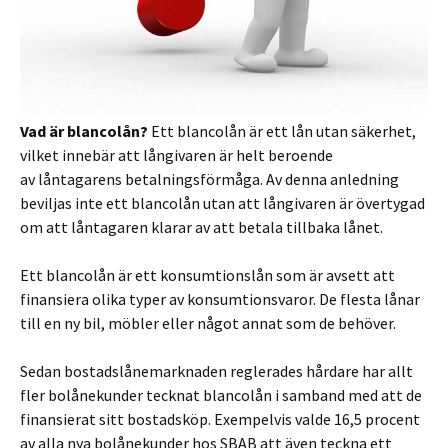
Vad är blancolån?
Ett blancolån är ett lån utan säkerhet,
vilket innebär att långivaren är helt beroende
av låntagarens betalningsförmåga. Av denna anledning
beviljas inte ett blancolån utan att långivaren är övertygad
om att låntagaren klarar av att betala tillbaka lånet.
Ett blancolån är ett konsumtionslån som är avsett att
finansiera olika typer av konsumtionsvaror. De flesta lånar
till en ny bil, möbler eller något annat som de behöver.
Sedan bostadslånemarknaden reglerades hårdare har allt
fler bolånekunder tecknat blancolån i samband med att de
finansierat sitt bostadsköp. Exempelvis valde 16,5 procent
av alla nya bolånekunder hos SBAB att även teckna ett