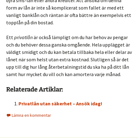
dyra sms-lån eller andra krediter. Att ansöka om denna
form av lån är inte så komplicerat som fallet är med ett
vanligt banklån och räntan är ofta bättre än exempelvis ett
topplån på din bostad.
Ett
privatlån
är också lämpligt om du har behov av pengar
och du behöver dessa ganska omgående. Hela upplägget är
väldigt smidigt och du kan betala tillbaka hela eller delar av
lånet när som helst utan extra kostnad. Slutligen så är det
upp till dig hur lång återbetalningstid du ska ha på ditt lån
samt hur mycket du vill och kan amortera varje månad.
Relaterade Artiklar:
Privatlån utan säkerhet – Ansök idag!
Lämna en kommentar