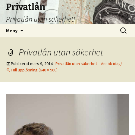
Hoppa
Privatlån
till
Privatlån utan säkerhet!
innehåll
Sök
Meny
efter:
Privatlån utan säkerhet
Publicerat
mars 9, 2014
i
Privatlån utan säkerhet – Ansök idag!
Full upplösning (640 × 960)