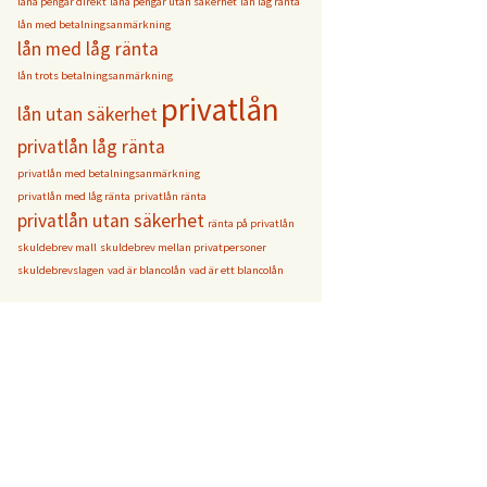
låna pengar direkt
låna pengar utan säkerhet
lån låg ränta
lån med betalningsanmärkning
lån med låg ränta
lån trots betalningsanmärkning
privatlån
lån utan säkerhet
privatlån låg ränta
privatlån med betalningsanmärkning
privatlån med låg ränta
privatlån ränta
privatlån utan säkerhet
ränta på privatlån
skuldebrev mall
skuldebrev mellan privatpersoner
skuldebrevslagen
vad är blancolån
vad är ett blancolån