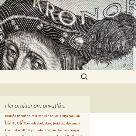
Sök
efter:
Fler artiklar om privatlån:
banklån
banklån direkt
banklån online
billiga banklån
blancolån
enkelt skuldebrev
juridiska dokument
konsumtionslån
lägst ränta privatlån
låna
låna pengar