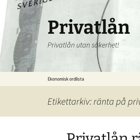
Hoppa
till
innehåll
Privatlån
Privatlån utan säkerhet!
Ekonomisk ordlista
Etikettarkiv: ränta på pr
Privatlån 