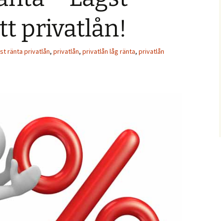
tt privatlån!
st ränta privatlån
,
privatlån
,
privatlån låg ränta
,
privatlån