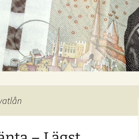
ivatlån
ränta – Lägst