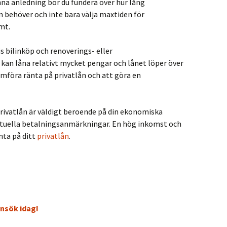
denna anledning bör du fundera över hur lång
n behöver och inte bara välja maxtiden för
mt.
s bilinköp och renoverings- eller
kan låna relativt mycket pengar och lånet löper över
 jämföra ränta på privatlån och att göra en
rivatlån är väldigt beroende på din ekonomiska
tuella betalningsanmärkningar. En hög inkomst och
nta på ditt
privatlån
.
Ansök idag!