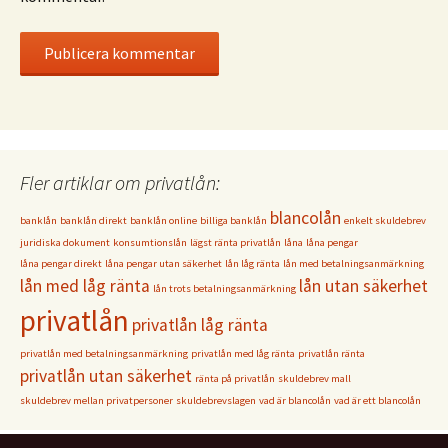
Fler artiklar om privatlån:
blancolån
banklån
banklån direkt
banklån online
billiga banklån
enkelt skuldebrev
juridiska dokument
konsumtionslån
lägst ränta privatlån
låna
låna pengar
låna pengar direkt
låna pengar utan säkerhet
lån låg ränta
lån med betalningsanmärkning
lån med låg ränta
lån utan säkerhet
lån trots betalningsanmärkning
privatlån
privatlån låg ränta
privatlån med betalningsanmärkning
privatlån med låg ränta
privatlån ränta
privatlån utan säkerhet
ränta på privatlån
skuldebrev mall
skuldebrev mellan privatpersoner
skuldebrevslagen
vad är blancolån
vad är ett blancolån