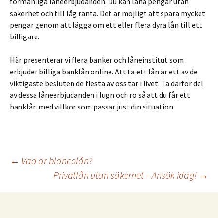
förmånliga låneerbjudanden. Du kan låna pengar utan
säkerhet och till låg ränta. Det är möjligt att spara mycket
pengar genom att lägga om ett eller flera dyra lån till ett
billigare.
Här presenterar vi flera banker och låneinstitut som
erbjuder billiga banklån online. Att ta ett lån är ett av de
viktigaste besluten de flesta av oss tar i livet. Ta därför del
av dessa låneerbjudanden i lugn och ro så att du får ett
banklån med villkor som passar just din situation.
Inläggsnavigering
←
Vad är blancolån?
Privatlån utan säkerhet – Ansök idag!
→