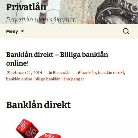
Hoppa
Privatlån
till
Privatlån utan säkerhet!
innehåll
Sök
Meny
efter:
Banklån direkt – Billiga banklån
online!
februari 11, 2014
Blancolån
banklån
,
banklån direkt
,
banklån online
,
billiga banklån
,
låna pengar
Banklån direkt